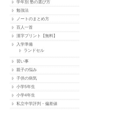
学年別 塾の選び方
勉強法
ノートのまとめ方
百人一首
漢字プリント【無料】
入学準備
ランドセル
習い事
親子の悩み
子供の病気
小学5年生
小学4年生
私立中学評判・偏差値