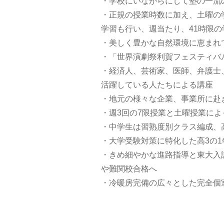
・学校にいながらにして塾の一流
・正規の授業時数に加え、土曜の
学習も行い、週当たり、41時限の
・美しく豊かな自然環境に恵まれ
・「世界演劇祭利賀フェスティバ
・経済人、芸術家、医師、弁護士
活躍している人たちによる講座
・地元の様々な企業、事業所に赴
・週3回の7限授業と土曜授業に
・中学生は習熟度別クラス編成、
・大学受験対策に特化した高3の
・きめ細やかな進路指導と東大入
や難関校合格へ
・冷暖房完備の広々とした完全個