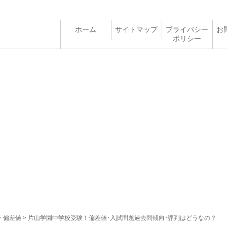
ホーム
サイトマップ
プライバシー
お
ポリシー
・偏差値
> 片山学園中学校受験！偏差値･入試問題過去問傾向･評判はどうなの？