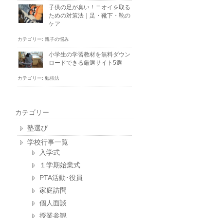
子供の足が臭い！ニオイを取る
ための対策法｜足・靴下・靴の
ケア
カテゴリー:
親子の悩み
小学生の学習教材を無料ダウン
ロードできる厳選サイト5選
カテゴリー:
勉強法
カテゴリー
塾選び
学校行事一覧
入学式
１学期始業式
PTA活動･役員
家庭訪問
個人面談
授業参観