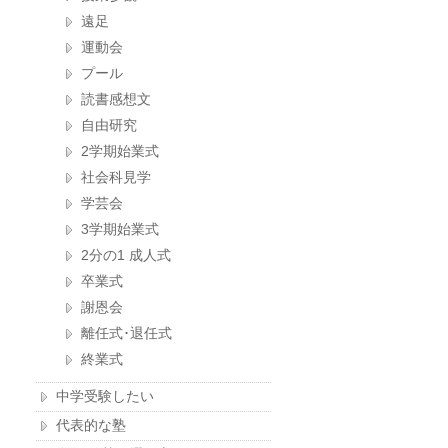
遠足
運動会
プール
読書感想文
自由研究
2学期始業式
社会科見学
学芸会
3学期始業式
2分の1 成人式
卒業式
謝恩会
離任式･退任式
終業式
中学受験したい
代表的な塾