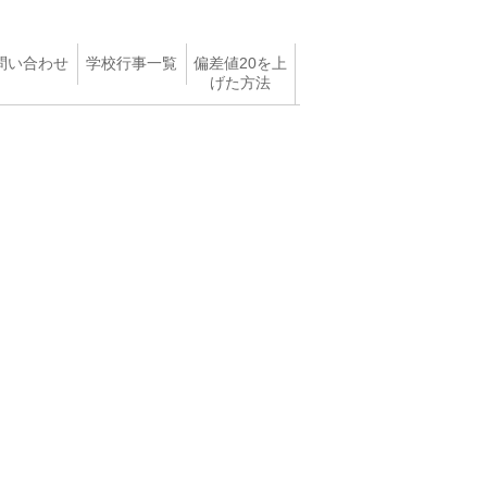
問い合わせ
学校行事一覧
偏差値20を上
げた方法