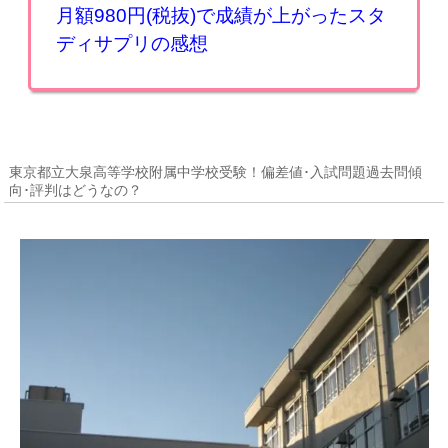
月額980円(税抜)で成績が上がったスタ
ディサプリの感想
東京都立大泉高等学校附属中学校受験！偏差値･入試問題過去問傾
向･評判はどうなの？