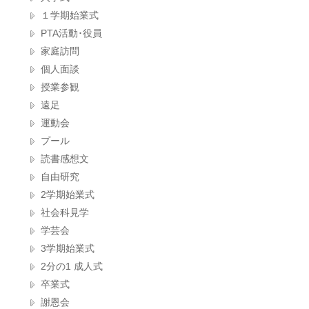
１学期始業式
PTA活動･役員
家庭訪問
個人面談
授業参観
遠足
運動会
プール
読書感想文
自由研究
2学期始業式
社会科見学
学芸会
3学期始業式
2分の1 成人式
卒業式
謝恩会