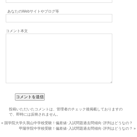
あなたのWebサイトやブログ等
コメント本文
投稿いただいたコメントは、管理者のチェック後掲載しておりますの
で、即時には反映されません。
«
国学院大学久我山中学校受験！偏差値･入試問題過去問傾向･評判はどうなの？
甲陽学院中学校受験！偏差値･入試問題過去問傾向･評判はどうなの？
»