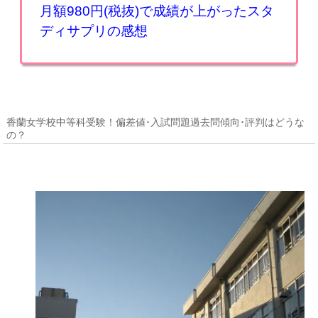
月額980円(税抜)で成績が上がったスタ
ディサプリの感想
香蘭女学校中等科受験！偏差値･入試問題過去問傾向･評判はどうな
の？