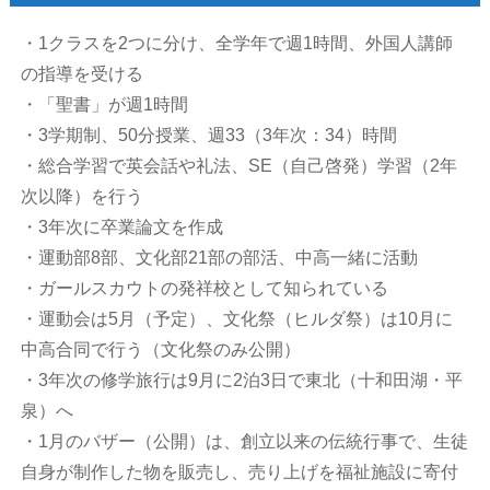
・1クラスを2つに分け、全学年で週1時間、外国人講師
の指導を受ける
・「聖書」が週1時間
・3学期制、50分授業、週33（3年次：34）時間
・総合学習で英会話や礼法、SE（自己啓発）学習（2年
次以降）を行う
・3年次に卒業論文を作成
・運動部8部、文化部21部の部活、中高一緒に活動
・ガールスカウトの発祥校として知られている
・運動会は5月（予定）、文化祭（ヒルダ祭）は10月に
中高合同で行う（文化祭のみ公開）
・3年次の修学旅行は9月に2泊3日で東北（十和田湖・平
泉）へ
・1月のバザー（公開）は、創立以来の伝統行事で、生徒
自身が制作した物を販売し、売り上げを福祉施設に寄付