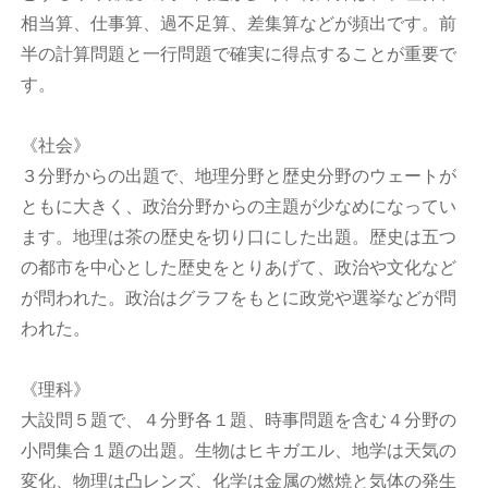
相当算、仕事算、過不足算、差集算などが頻出です。前
半の計算問題と一行問題で確実に得点することが重要で
す。
《社会》
３分野からの出題で、地理分野と歴史分野のウェートが
ともに大きく、政治分野からの主題が少なめになってい
ます。地理は茶の歴史を切り口にした出題。歴史は五つ
の都市を中心とした歴史をとりあげて、政治や文化など
が問われた。政治はグラフをもとに政党や選挙などが問
われた。
《理科》
大設問５題で、４分野各１題、時事問題を含む４分野の
小問集合１題の出題。生物はヒキガエル、地学は天気の
変化、物理は凸レンズ、化学は金属の燃焼と気体の発生