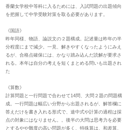
香蘭女学校中等科に入るためには、入試問題の出題傾向
を把握して中学受験対策を取る必要があります。
《国語》
昨年同様、物語、論説文の２題構成。記述量は昨年の半
分程度にまで減少。一見、解きやすくなったようにみえ
るが、合格点確保には、かなり踏み込んだ読解が要求さ
れる。本年は自分の考えを短くまとめる問いも出題され
た
《算数》
計算問題と一行問題で合わせて14問、大問２題の問題構
成。一行問題は幅広い分野から出題されるが、解答欄に
答えだけを書き入れる形式で、途中式や計算の過程は採
点の対象にはなりません。。後半の大問は思考力を必要
とするやや難度の高い問題が多く、特殊算は、和差算、