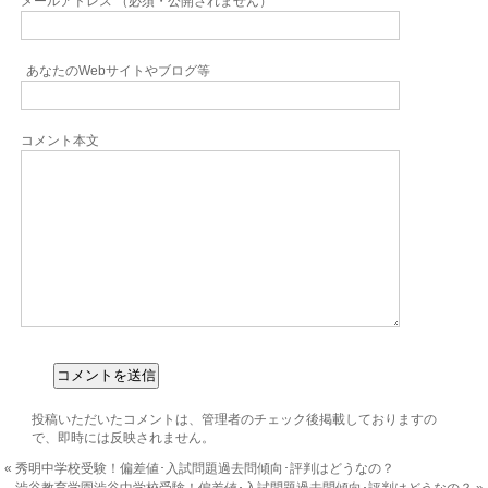
メールアドレス （必須・公開されません）
あなたのWebサイトやブログ等
コメント本文
投稿いただいたコメントは、管理者のチェック後掲載しておりますの
で、即時には反映されません。
«
秀明中学校受験！偏差値･入試問題過去問傾向･評判はどうなの？
渋谷教育学園渋谷中学校受験！偏差値･入試問題過去問傾向･評判はどうなの？
»