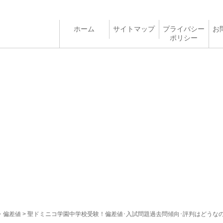
ホーム
サイトマップ
プライバシー
お
ポリシー
・偏差値
> 聖ドミニコ学園中学校受験！偏差値･入試問題過去問傾向･評判はどうな