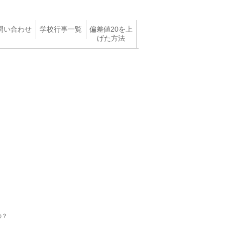
問い合わせ
学校行事一覧
偏差値20を上
げた方法
の？