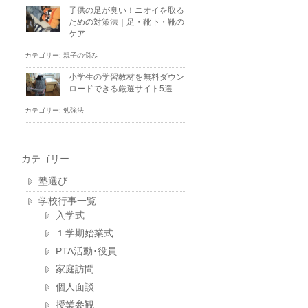
子供の足が臭い！ニオイを取る
ための対策法｜足・靴下・靴の
ケア
カテゴリー:
親子の悩み
小学生の学習教材を無料ダウン
ロードできる厳選サイト5選
カテゴリー:
勉強法
カテゴリー
塾選び
学校行事一覧
入学式
１学期始業式
PTA活動･役員
家庭訪問
個人面談
授業参観