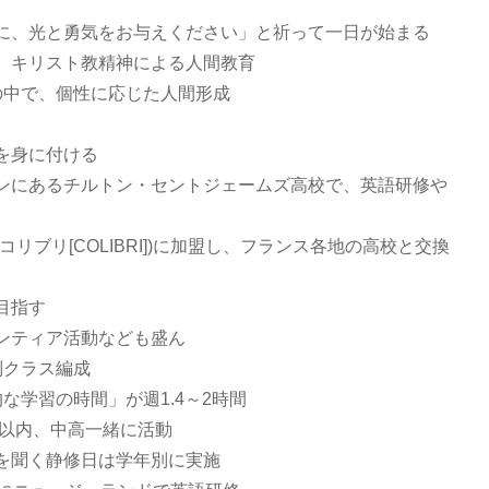
に、光と勇気をお与えください」と祈って一日が始まる
、キリスト教精神による人間教育
の中で、個性に応じた人間形成
を身に付ける
ンにあるチルトン・セントジェームズ高校で、英語研修や
リブリ[COLIBRI])に加盟し、フランス各地の高校と交換
目指す
ンティア活動なども盛ん
別クラス編成
な学習の時間」が週1.4～2時間
日以内、中高一緒に活動
を聞く静修日は学年別に実施