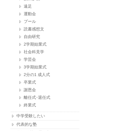
遠足
運動会
プール
読書感想文
自由研究
2学期始業式
社会科見学
学芸会
3学期始業式
2分の1 成人式
卒業式
謝恩会
離任式･退任式
終業式
中学受験したい
代表的な塾