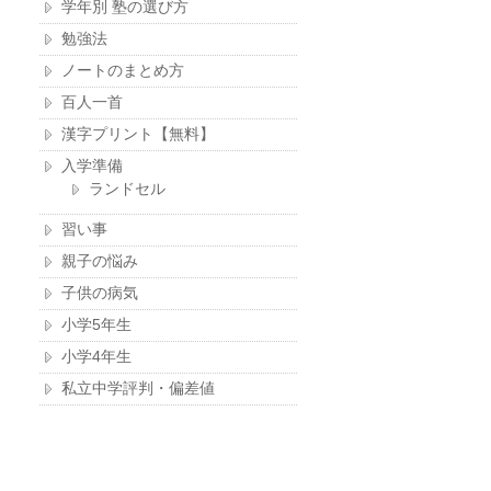
学年別 塾の選び方
勉強法
ノートのまとめ方
百人一首
漢字プリント【無料】
入学準備
ランドセル
習い事
親子の悩み
子供の病気
小学5年生
小学4年生
私立中学評判・偏差値