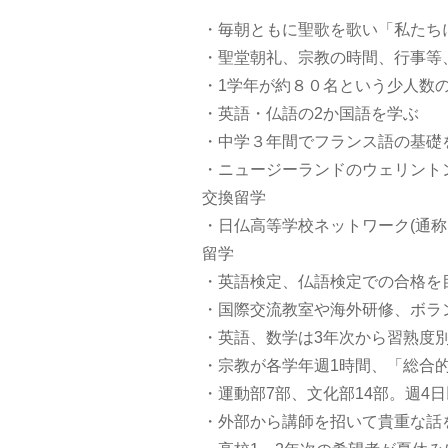
・毎朝ともに聖歌を歌い「私たち
・聖堂朝礼、宗教の時間、行事等
・1学年が約８０名という少人数
・英語・仏語の2か国語を学ぶ
・中学３年間でフランス語の基礎
・ニュージーランドのウェリント
交換留学
・日仏高等学校ネットワーク(通称コ
留学
・英語検定、仏語検定での合格を
・国際交流教室や海外研修、ボラ
・英語、数学は3年次から習熟度
・宗教が各学年週1時間、「総合的
・運動部7部、文化部14部。週4
・外部から講師を招いて貴重な話