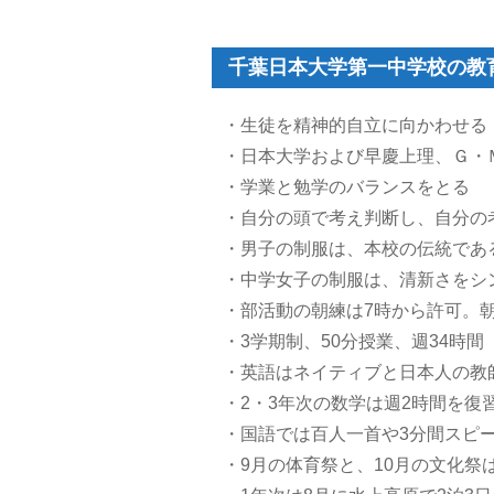
千葉日本大学第一中学校の教
・生徒を精神的自立に向かわせる
・日本大学および早慶上理、Ｇ・
・学業と勉学のバランスをとる
・自分の頭で考え判断し、自分の
・男子の制服は、本校の伝統であ
・中学女子の制服は、清新さをシ
・部活動の朝練は7時から許可。朝
・3学期制、50分授業、週34時間
・英語はネイティブと日本人の教
・2・3年次の数学は週2時間を復
・国語では百人一首や3分間スピ
・9月の体育祭と、10月の文化祭