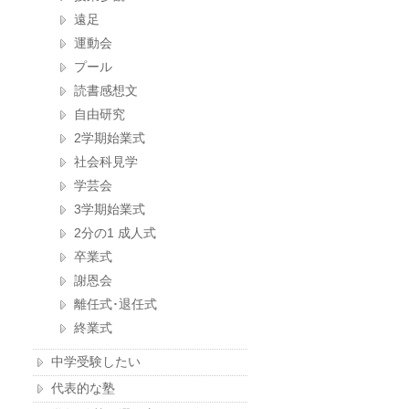
遠足
運動会
プール
読書感想文
自由研究
2学期始業式
社会科見学
学芸会
3学期始業式
2分の1 成人式
卒業式
謝恩会
離任式･退任式
終業式
中学受験したい
代表的な塾