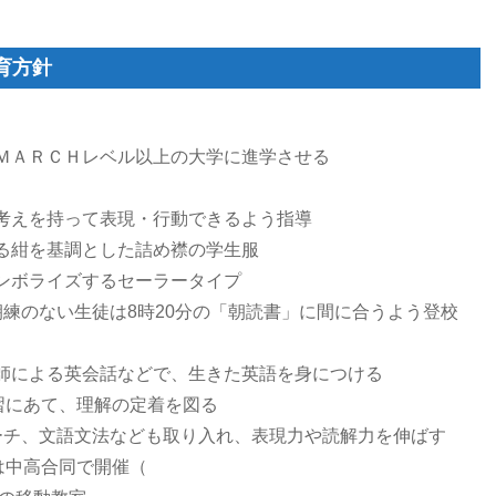
育方針
ＭＡＲＣＨレベル以上の大学に進学させる
考えを持って表現・行動できるよう指導
る紺を基調とした詰め襟の学生服
ンボライズするセーラータイプ
練のない生徒は8時20分の「朝読書」に間に合うよう登校
師による英会話などで、生きた英語を身につける
習にあて、理解の定着を図る
ーチ、文語文法なども取り入れ、表現力や読解力を伸ばす
は中高合同で開催（