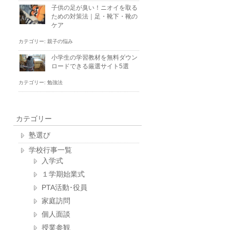
子供の足が臭い！ニオイを取る
ための対策法｜足・靴下・靴の
ケア
カテゴリー:
親子の悩み
小学生の学習教材を無料ダウン
ロードできる厳選サイト5選
カテゴリー:
勉強法
カテゴリー
塾選び
学校行事一覧
入学式
１学期始業式
PTA活動･役員
家庭訪問
個人面談
授業参観