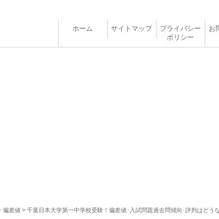
ホーム
サイトマップ
プライバシー
お
ポリシー
・偏差値
> 千葉日本大学第一中学校受験！偏差値･入試問題過去問傾向･評判はどう