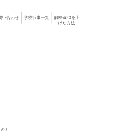
問い合わせ
学校行事一覧
偏差値20を上
げた方法
なの？