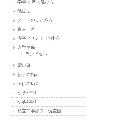
学年別 塾の選び方
勉強法
ノートのまとめ方
百人一首
漢字プリント【無料】
入学準備
ランドセル
習い事
親子の悩み
子供の病気
小学5年生
小学4年生
私立中学評判・偏差値