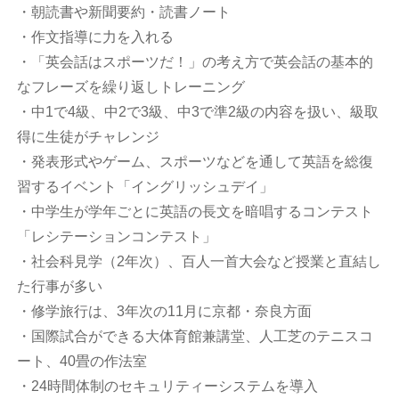
・朝読書や新聞要約・読書ノート
・作文指導に力を入れる
・「英会話はスポーツだ！」の考え方で英会話の基本的
なフレーズを繰り返しトレーニング
・中1で4級、中2で3級、中3で準2級の内容を扱い、級取
得に生徒がチャレンジ
・発表形式やゲーム、スポーツなどを通して英語を総復
習するイベント「イングリッシュデイ」
・中学生が学年ごとに英語の長文を暗唱するコンテスト
「レシテーションコンテスト」
・社会科見学（2年次）、百人一首大会など授業と直結し
た行事が多い
・修学旅行は、3年次の11月に京都・奈良方面
・国際試合ができる大体育館兼講堂、人工芝のテニスコ
ート、40畳の作法室
・24時間体制のセキュリティーシステムを導入