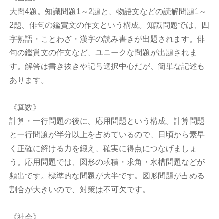
大問4題。知識問題1～2題と、物語文などの読解問題1～
2題、俳句の鑑賞文の作文という構成。知識問題では、四
字熟語・ことわざ・漢字の読み書きが出題されます。俳
句の鑑賞文の作文など、ユニークな問題が出題されま
す。解答は書き抜きや記号選択中心だが、簡単な記述も
あります。
《算数》
計算・一行問題の後に、応用問題という構成。計算問題
と一行問題が半分以上を占めているので、日頃から素早
く正確に解ける力を鍛え、確実に得点につなげましょ
う。応用問題では、図形の求積・求角・水槽問題などが
頻出です。標準的な問題が大半です。図形問題が占める
割合が大きいので、対策は不可欠です。
《社会》