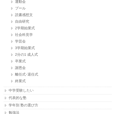
運動会
プール
読書感想文
自由研究
2学期始業式
社会科見学
学芸会
3学期始業式
2分の1 成人式
卒業式
謝恩会
離任式･退任式
終業式
中学受験したい
代表的な塾
学年別 塾の選び方
勉強法