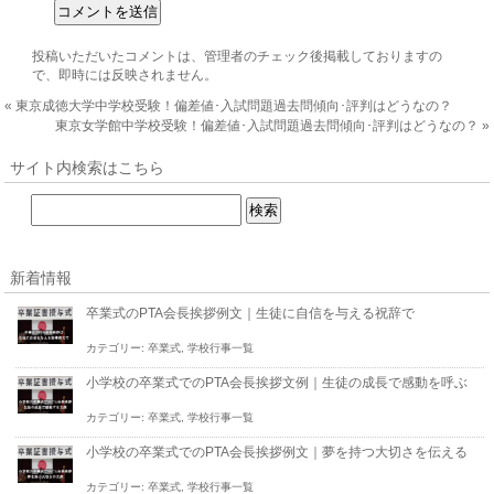
投稿いただいたコメントは、管理者のチェック後掲載しておりますの
で、即時には反映されません。
«
東京成徳大学中学校受験！偏差値･入試問題過去問傾向･評判はどうなの？
東京女学館中学校受験！偏差値･入試問題過去問傾向･評判はどうなの？
»
サイト内検索はこちら
新着情報
卒業式のPTA会長挨拶例文｜生徒に自信を与える祝辞で
カテゴリー:
卒業式
,
学校行事一覧
小学校の卒業式でのPTA会長挨拶文例｜生徒の成長で感動を呼ぶ
カテゴリー:
卒業式
,
学校行事一覧
小学校の卒業式でのPTA会長挨拶例文｜夢を持つ大切さを伝える
カテゴリー:
卒業式
,
学校行事一覧