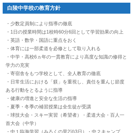
白陵中学校の教育方針
・少数定員制により指導の徹底
・1日の授業時間は1校時60分6回として学習効果の向上
・英語・数学・国語に重点をおく
・体育には一部柔道を必修として取り入れる
・中学・高校6ヵ年の一貫教育により高度な知識の修得と
学力の充実
・寄宿舎をもつ学校として、全人教育の徹底
・日常生活における「躾」を重視し、責任を重んじ節度
ある行動をとるように指導
・健康の増進と安全な生活の指導
・夏季・冬季の補習授業は全生徒が受講
・球技大会・スキー実習（希望者）・柔道大会・百人一
首大会（中学）
・中１臨海学習（みろくの里2泊3日）・中２キャンプ