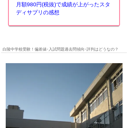
月額980円(税抜)で成績が上がったスタ
ディサプリの感想
白陵中学校受験！偏差値･入試問題過去問傾向･評判はどうなの？