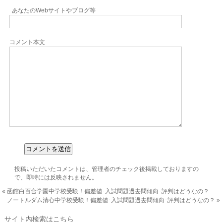
あなたのWebサイトやブログ等
コメント本文
投稿いただいたコメントは、管理者のチェック後掲載しておりますの
で、即時には反映されません。
«
函館白百合学園中学校受験！偏差値･入試問題過去問傾向･評判はどうなの？
ノートルダム清心中学校受験！偏差値･入試問題過去問傾向･評判はどうなの？
»
サイト内検索はこちら