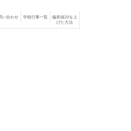
問い合わせ
学校行事一覧
偏差値20を上
げた方法