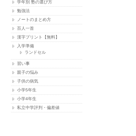
学年別 塾の選び方
勉強法
ノートのまとめ方
百人一首
漢字プリント【無料】
入学準備
ランドセル
習い事
親子の悩み
子供の病気
小学5年生
小学4年生
私立中学評判・偏差値