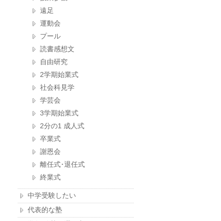
遠足
運動会
プール
読書感想文
自由研究
2学期始業式
社会科見学
学芸会
3学期始業式
2分の1 成人式
卒業式
謝恩会
離任式･退任式
終業式
中学受験したい
代表的な塾