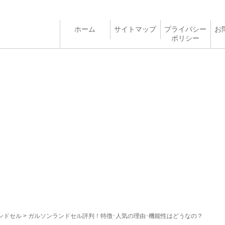
ホーム
サイトマップ
プライバシー
お
ポリシー
ンドセル
> ガルソンランドセル評判！特徴･人気の理由･機能性はどうなの？