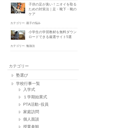
子供の足が臭い！ニオイを取る
ための対策法｜足・靴下・靴の
ケア
カテゴリー:
親子の悩み
小学生の学習教材を無料ダウン
ロードできる厳選サイト5選
カテゴリー:
勉強法
カテゴリー
塾選び
学校行事一覧
入学式
１学期始業式
PTA活動･役員
家庭訪問
個人面談
授業参観