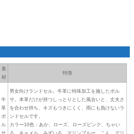
素
特徴
材
男女向けランドセル。牛革に特殊加工を施したボル
牛
サ。本革だけが持つしっとりとした風合いと、丈夫さ
革
を合わせ持ち、キズもつきにくく、雨にも負けないラ
ボ
ンドセルです。
ル
カラー10色：あか、ローズ、ローズピンク、ちゃい
サ
ろ、キャメル、みずいろ、マリンブルー、こん、グリ