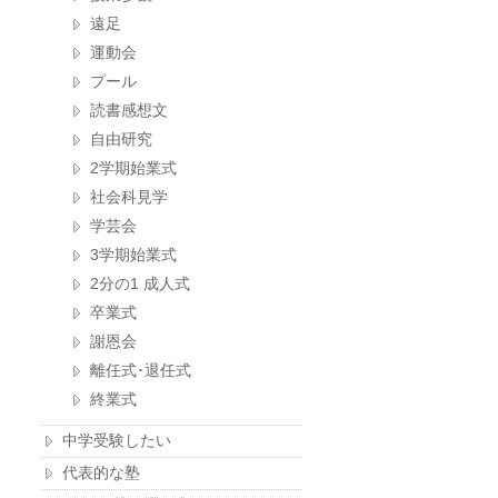
遠足
運動会
プール
読書感想文
自由研究
2学期始業式
社会科見学
学芸会
3学期始業式
2分の1 成人式
卒業式
謝恩会
離任式･退任式
終業式
中学受験したい
代表的な塾