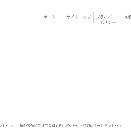
ホーム
サイトマップ
プライバシー
お
ポリシー
ンドセル
> 土屋鞄製作所童具店福岡で親が買いたいと評判の手作りランドセル