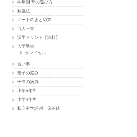
学年別 塾の選び方
勉強法
ノートのまとめ方
百人一首
漢字プリント【無料】
入学準備
ランドセル
習い事
親子の悩み
子供の病気
小学5年生
小学4年生
私立中学評判・偏差値