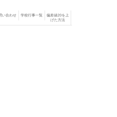
問い合わせ
学校行事一覧
偏差値20を上
げた方法