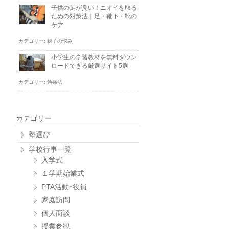
子供の足が臭い！ニオイを取る
ための対策法｜足・靴下・靴の
ケア
カテゴリー:
親子の悩み
小学生の学習教材を無料ダウン
ロードできる厳選サイト5選
カテゴリー:
勉強法
カテゴリー
塾選び
学校行事一覧
入学式
１学期始業式
PTA活動･役員
家庭訪問
個人面談
授業参観