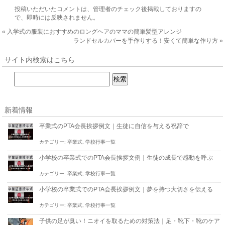
投稿いただいたコメントは、管理者のチェック後掲載しておりますの
で、即時には反映されません。
«
入学式の服装におすすめのロングヘアのママの簡単髪型アレンジ
ランドセルカバーを手作りする！安くて簡単な作り方
»
サイト内検索はこちら
新着情報
卒業式のPTA会長挨拶例文｜生徒に自信を与える祝辞で
カテゴリー:
卒業式
,
学校行事一覧
小学校の卒業式でのPTA会長挨拶文例｜生徒の成長で感動を呼ぶ
カテゴリー:
卒業式
,
学校行事一覧
小学校の卒業式でのPTA会長挨拶例文｜夢を持つ大切さを伝える
カテゴリー:
卒業式
,
学校行事一覧
子供の足が臭い！ニオイを取るための対策法｜足・靴下・靴のケア