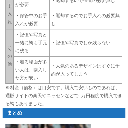
・返却するので保管の必要無し
が必要
手
入
・保管中のお手
・返却するのでお手入れの必要無
れ
入れが必要
し
・記憶や写真と
一緒に袴も手元
・記憶や写真でしか残らない
そ
に残る
の
・着る場面が多
他
・人気のあるデザインはすぐに予
い人は、購入し
約が入ってしまう
た方が安い
※料金（価格）は目安です。購入で安いものであれば、
通販サイトの楽天やニッセンなどで1万円程度で購入でき
る袴もありました。
まとめ