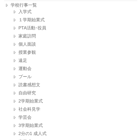
学校行事一覧
入学式
１学期始業式
PTA活動･役員
家庭訪問
個人面談
授業参観
遠足
運動会
プール
読書感想文
自由研究
2学期始業式
社会科見学
学芸会
3学期始業式
2分の1 成人式