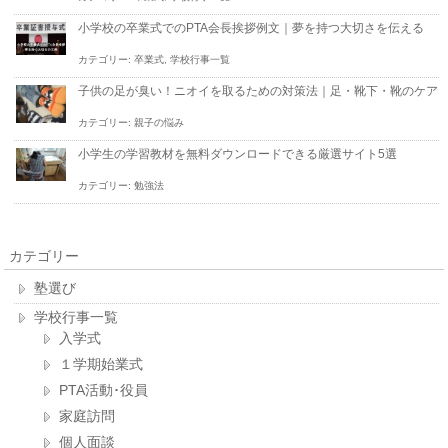
小学校の卒業式でのPTA会長挨拶例文｜夢を持つ大切さを伝える
カテゴリー:
卒業式
,
学校行事一覧
子供の足が臭い！ニオイを取るための対策法｜足・靴下・靴のケア
カテゴリー:
親子の悩み
小学生の学習教材を無料ダウンロードできる厳選サイト5選
カテゴリー:
勉強法
カテゴリー
塾選び
学校行事一覧
入学式
１学期始業式
PTA活動･役員
家庭訪問
個人面談