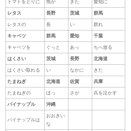
トマトをとりに
熊が
きた
愛知に
レタス
長野
茨城
群馬
レタスの
長
い
群れ
キャベツ
群馬
愛知
千葉
キャベツを
ぐっと
あっ
ちへ放る
はくさい
茨城
長野
北海道
はくさい取れる
い
なかに
きた
たまねぎ
北海道
佐賀
兵庫
たまねぎの
ほっ
さが
兵を泣かす
パイナップル
沖縄
おおきい
パイナップルは
な