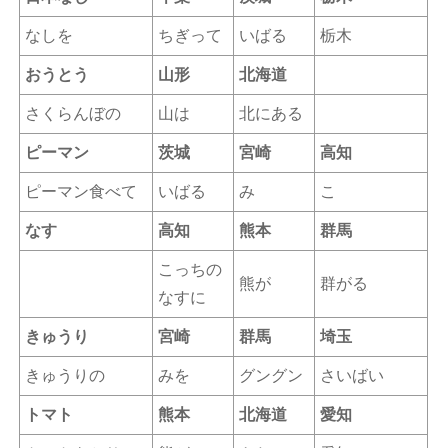
なしを
ちぎって
いばる
栃木
おうとう
山形
北海道
さくらんぼの
山は
北にある
ピーマン
茨城
宮崎
高知
ピーマン食べて
いばる
み
こ
なす
高知
熊本
群馬
こっちの
熊が
群がる
なすに
きゅうり
宮崎
群馬
埼玉
きゅうりの
みを
グングン
さいばい
トマト
熊本
北海道
愛知