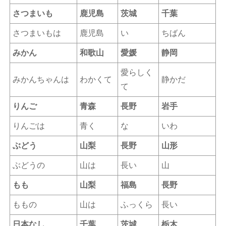
さつまいも
鹿児島
茨城
千葉
さつまいもは
鹿児島
い
ちばん
みかん
和歌山
愛媛
静岡
愛らしく
みかんちゃんは
わかくて
静かだ
て
りんご
青森
長野
岩手
りんごは
青く
な
いわ
ぶどう
山梨
長野
山形
ぶどうの
山は
長い
山
もも
山梨
福島
長野
ももの
山は
ふっくら
長い
日本なし
千葉
茨城
栃木