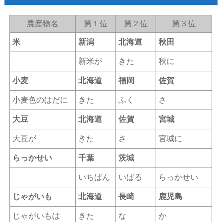
農産物名
第１位
第２位
第３位
米
新潟
北海道
秋田
新米が
きた
秋に
小麦
北海道
福岡
佐賀
小麦色のはだに
きた
ふく
さ
大豆
北海道
佐賀
宮城
大豆が
きた
さ
宮城に
らっかせい
千葉
茨城
いちばん
いばる
らっかせい
じゃがいも
北海道
長崎
鹿児島
じゃがいもは
きた
な
か