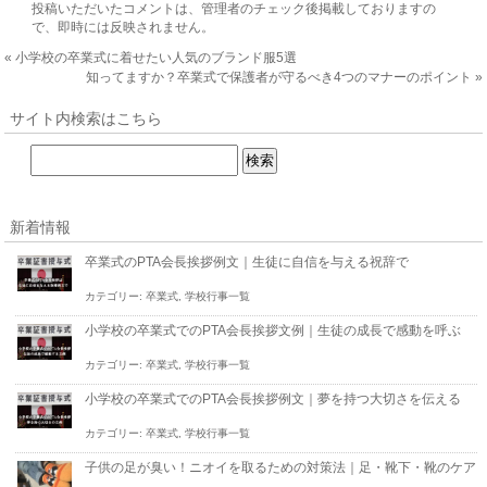
投稿いただいたコメントは、管理者のチェック後掲載しておりますの
で、即時には反映されません。
«
小学校の卒業式に着せたい人気のブランド服5選
知ってますか？卒業式で保護者が守るべき4つのマナーのポイント
»
サイト内検索はこちら
新着情報
卒業式のPTA会長挨拶例文｜生徒に自信を与える祝辞で
カテゴリー:
卒業式
,
学校行事一覧
小学校の卒業式でのPTA会長挨拶文例｜生徒の成長で感動を呼ぶ
カテゴリー:
卒業式
,
学校行事一覧
小学校の卒業式でのPTA会長挨拶例文｜夢を持つ大切さを伝える
カテゴリー:
卒業式
,
学校行事一覧
子供の足が臭い！ニオイを取るための対策法｜足・靴下・靴のケア