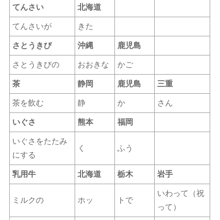
てんさい
北海道
てんさいが
きた
さとうきび
沖縄
鹿児島
さとうきびの
おおきな
かご
茶
静岡
鹿児島
三重
茶を飲む
静
か
さん
いぐさ
熊本
福岡
いぐさをたたみ
く
ふう
にする
乳用牛
北海道
栃木
岩手
いわって（祝
ミルクの
ホッ
トで
って）