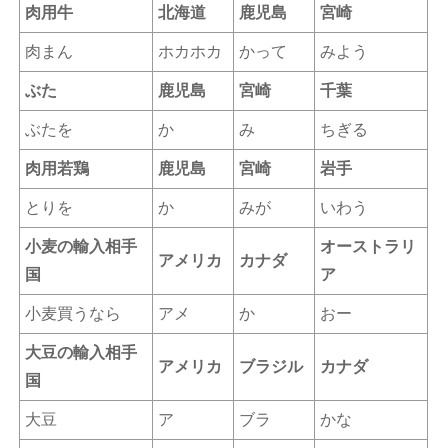
肉用牛
北海道
鹿児島
宮崎
肉まん
ホカホカ
かって
みよう
ぶた
鹿児島
宮崎
千葉
ぶたを
か
み
ちぎる
肉用若鶏
鹿児島
宮崎
岩手
とりを
か
みが
いわう
小麦の輸入相手
オーストラリ
アメリカ
カナダ
国
ア
小麦買うなら
アメ
か
おー
大豆の輸入相手
アメリカ
ブラジル
カナダ
国
大豆
ア
ブラ
かな