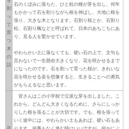
を
石のくぼみに落ちた、ひと粒の種が芽を出し、何年
割
もかかって石を割りながら根を伸ばし、大地に根を
っ
張り、大きな木となります。石割り桜とか、石割り
て
松、石割り楓などと呼ばれて、日本のあちこちにあ
育
り、見る人を驚かせています。
つ
木
やわらかい土に落なくても、硬い石の上で、文句も
の
言わないで一生懸命大きくなり、花を咲かせるまで
話
になったのです。石を割って育った桜が、きれいな
花を咲かせる姿を想像すると、生きることへの勇気
がもらえるなと思います。
皆さんはこの小学校で立派な芽を出しました。こ
れから、どんどん大きくなるために、さらにしっか
りした根を張ることが大切です。でも、根を張って
いく途中には、やわらかい土もあれば、硬い石もあ
卒
ります。何事もなく進む時はいいですが、何かにぶ