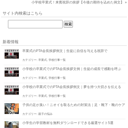
小学校卒業式！来賓祝辞の挨拶【今後の期待を込めた例文】
»
サイト内検索はこちら
新着情報
卒業式のPTA会長挨拶例文｜生徒に自信を与える祝辞で
カテゴリー:
卒業式
,
学校行事一覧
小学校の卒業式でのPTA会長挨拶文例｜生徒の成長で感動を呼ぶ
カテゴリー:
卒業式
,
学校行事一覧
小学校の卒業式でのPTA会長挨拶例文｜夢を持つ大切さを伝える
カテゴリー:
卒業式
,
学校行事一覧
子供の足が臭い！ニオイを取るための対策法｜足・靴下・靴のケア
カテゴリー:
親子の悩み
小学生の学習教材を無料ダウンロードできる厳選サイト5選