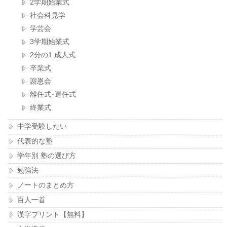
2学期始業式
社会科見学
学芸会
3学期始業式
2分の1 成人式
卒業式
謝恩会
離任式･退任式
終業式
中学受験したい
代表的な塾
学年別 塾の選び方
勉強法
ノートのまとめ方
百人一首
漢字プリント【無料】