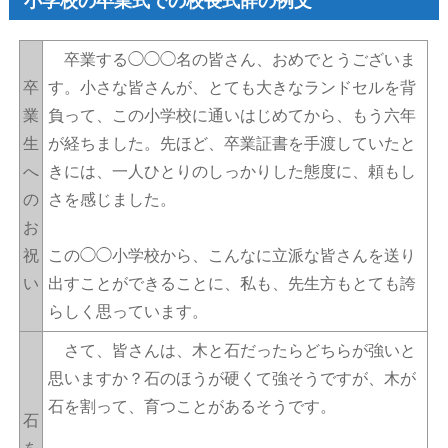
小学校の卒業式での校長式辞の例文
卒業する◯◯◯名の皆さん、おめでとうございま
卒
す。小さな皆さんが、とても大きなランドセルを背
業
負って、この小学校に通いはじめてから、もう六年
生
が経ちました。先ほど、卒業証書を手渡していたと
へ
きには、一人ひとりのしっかりした態度に、頼もし
の
さを感じました。
お
祝
この◯◯小学校から、こんなに立派な皆さんを送り
い
出すことができることに、私も、先生方もとても誇
らしく思っています。
さて、皆さんは、木と石だったらどちらが強いと
思いますか？石のほうが硬くて強そうですが、木が
石を割って、育つことがあるそうです。
石