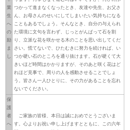
業
つかって進まなくなったとき、友達や先生、お父さ
生
ん、お母さんのせいにしてしまいたい気持ちになる
へ
こともあるでしょう。そんなとき、自分の与えられ
の
た環境に文句を言わず、じっとがんぱって石を割
励
り、立派な花を咲かせる木のことを思い出してくだ
ま
さい。慌てないで、ひたむきに努力を続ければ、い
し
つか硬い石のところを通り抜けます。石が硬くて大
きいほど時間はかかりますが、そのあと咲く花はど
れほど見事で、周りの人を感動させることでしょ
う。皆さん一人ひとりに、その力があることを忘れ
ないでください。
保
護
者
ご家族の皆様、本日は誠におめでとうございま
へ
す。心よりお祝い申し上げますとともに、この六年